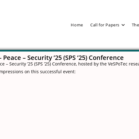
Home
Call for Papers
The
– Peace – Security ’25 (SPS ’25) Conference
ace – Security ’25 (SPS ’25) Conference, hosted by the VeSPoTec re
impressions on this successful event: