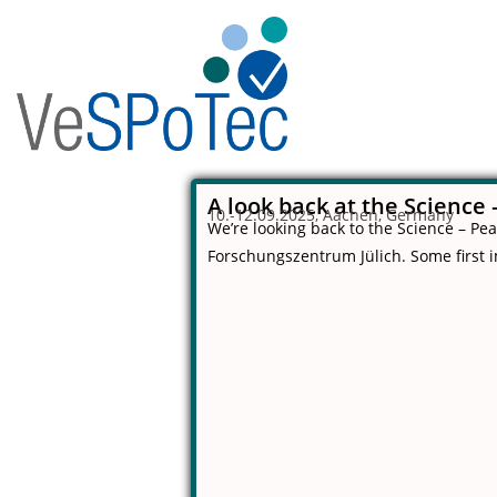
A look back at the Science 
10.-12.09.2025, Aachen, Germany
We’re looking back to the Science – Pe
Forschungszentrum Jülich
. Some first 