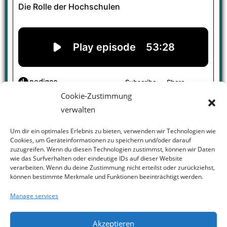
07. November 2025
Cookie-Zustimmung
This
episode
examines the role of universities in security
verwalten
research. Experts discuss the need for interdisciplinary
collaboration and new structures. Malte Göttsche talks
Um dir ein optimales Erlebnis zu bieten, verwenden wir Technologien wie
about challenges, interdisciplinarity and responsibility in
Cookies, um Geräteinformationen zu speichern und/oder darauf
zuzugreifen. Wenn du diesen Technologien zustimmst, können wir Daten
security research.
wie das Surfverhalten oder eindeutige IDs auf dieser Website
verarbeiten. Wenn du deine Zustimmung nicht erteilst oder zurückziehst,
können bestimmte Merkmale und Funktionen beeinträchtigt werden.
Manage services
Akzeptieren