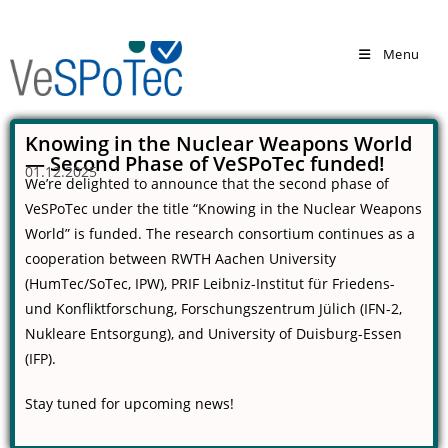
Menu
Knowing in the Nuclear Weapons World
— Second Phase of VeSPoTec funded!
01.12.2025
We’re delighted to announce that the second phase of
VeSPoTec under the title “Knowing in the Nuclear Weapons
World” is funded. The research consortium continues as a
cooperation between RWTH Aachen University
(HumTec/SoTec, IPW), PRIF Leibniz-Institut für Friedens-
und Konfliktforschung, Forschungszentrum Jülich (IFN-2,
Nukleare Entsorgung), and University of Duisburg-Essen
(IFP).
Stay tuned for upcoming news!